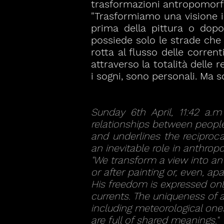
trasformazioni antropomorf
"Trasformiamo una visione 
prima della pittura o dopo
possiede solo le strade che
rotta al flusso delle corrent
attraverso la totalità delle
i sogni, sono personali. Ma s
Sunday 6th April, 11:42 a.
relationships between peopl
and underlines the reciproc
an inevitable role in anthro
"We transform a view into an
or after painting or, even, a
His freedom is expressed only
currents. The uniqueness of a
including meteorological ones
are full of shared meanings."